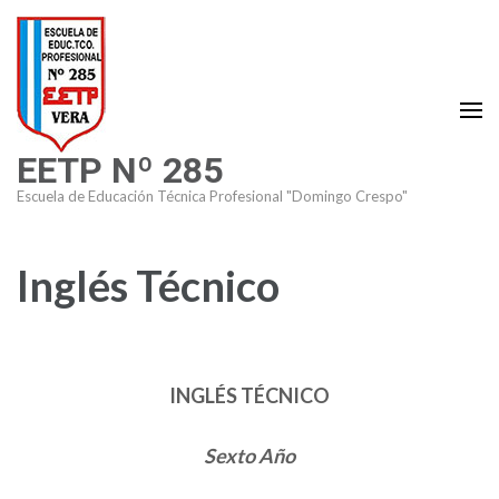
Saltar
al
contenido
(presiona
la
EETP Nº 285
tecla
Intro)
Escuela de Educación Técnica Profesional "Domingo Crespo"
Inglés Técnico
INGLÉS TÉCNICO
Sexto Año