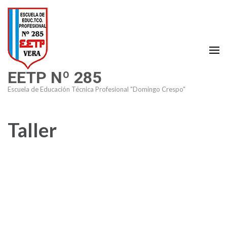
Saltar
al
contenido
(presiona
la
EETP Nº 285
tecla
Intro)
Escuela de Educación Técnica Profesional "Domingo Crespo"
Taller