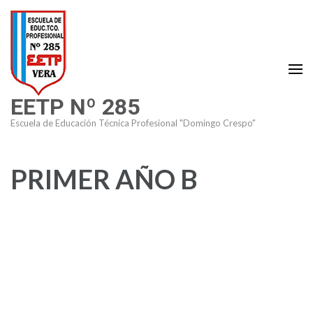
Saltar
al
contenido
(presiona
la
EETP Nº 285
tecla
Intro)
Escuela de Educación Técnica Profesional "Domingo Crespo"
PRIMER AÑO B