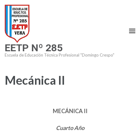
Saltar
al
contenido
(presiona
la
EETP Nº 285
tecla
Intro)
Escuela de Educación Técnica Profesional "Domingo Crespo"
Mecánica II
MECÁNICA II
Cuarto Año